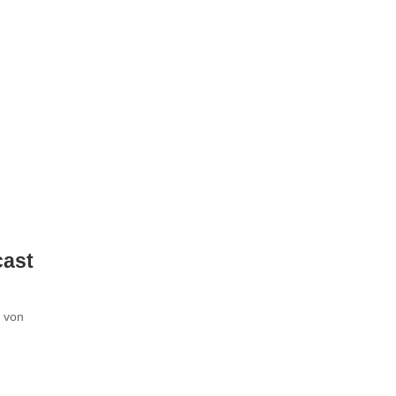
cast
t von