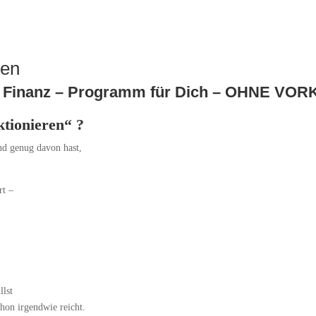
ren
e Finanz – Programm für Dich – OHNE VO
ktionieren“ ?
nd genug davon hast,
rt –
llst
chon irgendwie reicht.