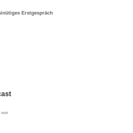
-minütiges Erstgespräch
cast
t von