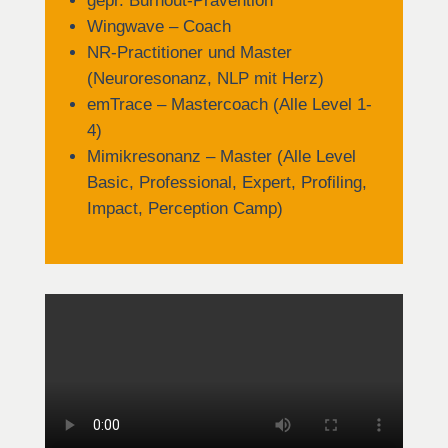
gepr. Burnout-Prävention
Wingwave – Coach
NR-Practitioner und Master
(Neuroresonanz, NLP mit Herz)
emTrace – Mastercoach (Alle Level 1-
4)
Mimikresonanz – Master (Alle Level
Basic, Professional, Expert, Profiling,
Impact, Perception Camp)